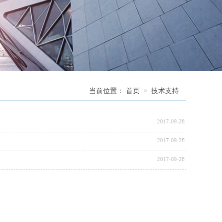
当前位置：
首页
技术支持
≡
2017-09-28
2017-09-28
2017-09-28