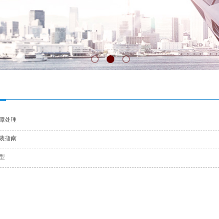
障处理
装指南
型