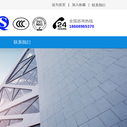
设为首页
|
加入收藏
联系我们
全国咨询热线
18668965370
联系我们