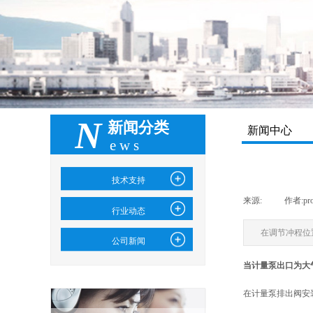
N
新闻分类
新闻中心
ews
技术支持
来源:
|
作者:
pr
行业动态
在调节冲程位
公司新闻
当计量泵出口为大
在计量泵排出阀安